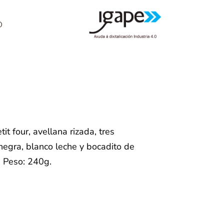
O
t four, avellana rizada, tres
 negra, blanco leche y bocadito de
. Peso: 240g.